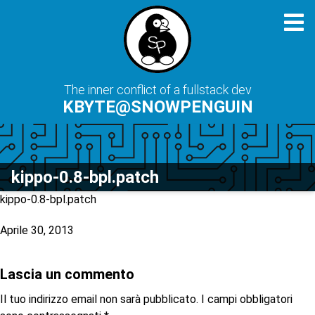
The inner conflict of a fullstack dev
KBYTE@SNOWPENGUIN
kippo-0.8-bpl.patch
kippo-0.8-bpl.patch
Aprile 30, 2013
Lascia un commento
Il tuo indirizzo email non sarà pubblicato.
I campi obbligatori